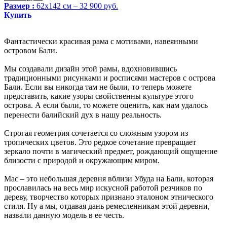
Размер :
62х142 см – 32 900 руб.
Купить
Фантастически красивая рама с мотивами, навеянными
островом Бали.
Мы создавали дизайн этой рамы, вдохновившись
традиционными рисунками и росписями мастеров с острова
Бали. Если вы никогда там не были, то теперь можете
представить, какие узоры свойственны культуре этого
острова. А если были, то можете оценить, как нам удалось
перенести балийский дух в нашу реальность. ⠀
Строгая геометрия сочетается со сложным узором из
тропических цветов. Это редкое сочетание превращает
зеркало почти в магический предмет, рождающий ощущение
близости с природой и окружающим миром.
Мас – это небольшая деревня вблизи Убуда на Бали, которая
прославилась на весь мир искусной работой резчиков по
дереву, творчество которых признано эталоном этнического
стиля. Ну а мы, отдавая дань ремесленникам этой деревни,
назвали данную модель в ее честь.